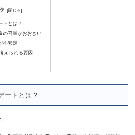
次
ートとは？
タの容量がおおきい
が不安定
考えられる要因
デートとは？
か。