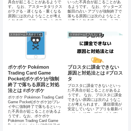
具合が起こることがあるようで
いった不具合が起こることがあ
す。 なお、アスタータタリクス
るようです。 なお、ゲッターズ
がラグる・遅くなる・重くなる
飯田の占い アプリが強制終了で
原因には次のようなことが考え
落ちる原因には次のようなこと
られます。 スマートフォンのス
が考えられます。 スマートフォ
トレージに十分な空き容量がな
ン端末のメモリが不足してい
い 運...
る...
スマホゲーム不具合まとめ
スマホゲーム不具合まとめ
ポケポケ Pokémon
ブロスタに課金できない
Trading Card Game
原因と対処法とは #ブロス
Pocket(ポケポケ)が強制
タ
終了で落ちる原因と対処
ブロスタに課金できないといっ
法とは #ポケポケ
た不具合が起こることがあるよ
うです。 なお、ブロスタに課金
ポケポケ Pokémon Trading Card
できない原因には次のようなこ
Game Pocket(ポケポケ)がプレ
とが考えられます。 通信環境が
イ中に強制終了で落ちるといっ
安定していない アプリを最新バ
た不具合が起こることがあるよ
ージョンにアップデートしてい
うです。なお、ポケポケ
ない 機能制限（ペアレンタル
Pokémon Trading Card Game
コ...
Pocket(ポケポケ)が強制終了で
落ちる原因には次のようなこと