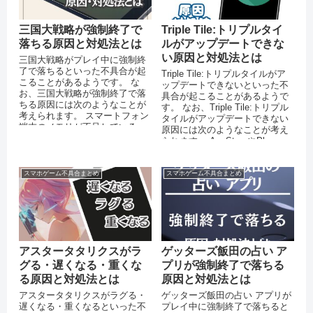
三国大戦略が強制終了で
Triple Tile:トリプルタイ
落ちる原因と対処法とは
ルがアップデートできな
い原因と対処法とは
三国大戦略がプレイ中に強制終
了で落ちるといった不具合が起
Triple Tile:トリプルタイルがア
こることがあるようです。 な
ップデートできないといった不
お、三国大戦略が強制終了で落
具合が起こることがあるようで
ちる原因には次のようなことが
す。 なお、Triple Tile:トリプル
考えられます。 スマートフォン
タイルがアップデートできない
端末のメモリが不足している
原因には次のようなことが考え
OSをバージョンアップしていな
られます。 AppStoreやPlay...
い ...
スマホゲーム不具合まとめ
スマホゲーム不具合まとめ
アスタータタリクスがラ
ゲッターズ飯田の占い ア
グる・遅くなる・重くな
プリが強制終了で落ちる
る原因と対処法とは
原因と対処法とは
アスタータタリクスがラグる・
ゲッターズ飯田の占い アプリが
遅くなる・重くなるといった不
プレイ中に強制終了で落ちると