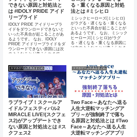
できない原因と対処法と
る・重くなる原因と対処
は #IDOLY PRIDE アイド
法とは #ミシヒロ
リープライド
ミシックヒーローズ(ミシヒロ)
がラグる・遅くなる・重くなる
IDOLY PRIDE アイドリープラ
といった不具合が起こることが
イドをダウンロードできないと
あるようです。 なお、ミシック
いった不具合が起こることがあ
ヒーローズ(ミシヒロ)がラグ
るようです。 なお、IDOLY
る・遅くなる・重くなる原因に
PRIDE アイドリープライドをダ
は次のようなことが考えられま
ウンロードできない原因には次
す。 スマートフォンのストレー
のようなことが考えられます。
ジに十...
スマートフォンのス...
スマホゲーム不具合まとめ
スマホゲーム不具合まとめ
ラブライブ！スクールア
Two Face～あなたへ送る
イドルフェスティバル2
人生大逆転マッチングア
MIRACLE LIVE!(スクフェ
プリ～が強制終了で落ち
ス2)がアップデートでき
る原因と対処法とは #Two
ない原因と対処法とは #ス
Face～あなたへ送る人生
クフェス2
大逆転マッチングアプリ