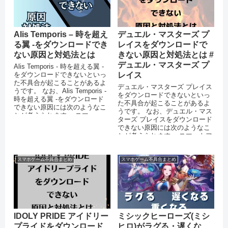
Alis Temporis – 時を超え
デュエル・マスターズ プ
る翼 -をダウンロードでき
レイスをダウンロードで
ない原因と対処法とは
きない原因と対処法とは #
デュエル・マスターズ プ
Alis Temporis - 時を超える翼 -
をダウンロードできないといっ
レイス
た不具合が起こることがあるよ
デュエル・マスターズ プレイス
うです。 なお、Alis Temporis -
をダウンロードできないといっ
時を超える翼 -をダウンロード
た不具合が起こることがあるよ
できない原因には次のようなこ
うです。 なお、デュエル・マス
とが考えられます。 スマー...
ターズ プレイスをダウンロード
できない原因には次のようなこ
とが考えられます。 スマートフ
ォンのストレージに十分な空き
容量...
スマホゲーム不具合まとめ
スマホゲーム不具合まとめ
IDOLY PRIDE アイドリー
ミシックヒーローズ(ミシ
プライドをダウンロード
ヒロ)がラグる・遅くな