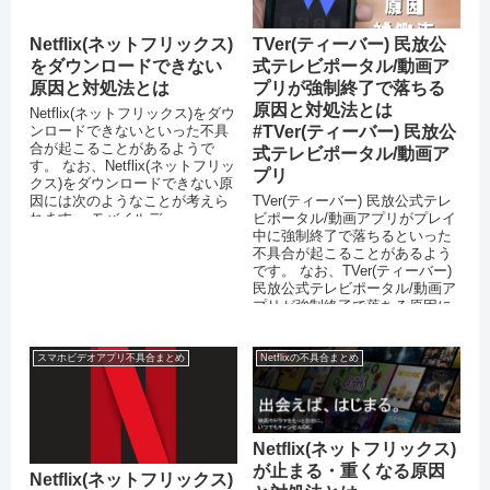
Netflix(ネットフリックス)
TVer(ティーバー) 民放公
をダウンロードできない
式テレビポータル/動画ア
原因と対処法とは
プリが強制終了で落ちる
原因と対処法とは
Netflix(ネットフリックス)をダウ
ンロードできないといった不具
#TVer(ティーバー) 民放公
合が起こることがあるようで
式テレビポータル/動画ア
す。 なお、Netflix(ネットフリッ
プリ
クス)をダウンロードできない原
因には次のようなことが考えら
TVer(ティーバー) 民放公式テレ
れます。 モバイルデー...
ビポータル/動画アプリがプレイ
中に強制終了で落ちるといった
不具合が起こることがあるよう
です。 なお、TVer(ティーバー)
民放公式テレビポータル/動画ア
プリが強制終了で落ちる原因に
は次のようなことが考...
スマホビデオアプリ不具合まとめ
Netflixの不具合まとめ
Netflix(ネットフリックス)
が止まる・重くなる原因
Netflix(ネットフリックス)