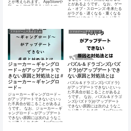
とが考えられます。 AppStoreや
とがあるようです。 なお、ゲー
Playストアで不具合が起きてい
ム・オブ・スローンズ-冬来たる
る バッテ...
がラグる・遅くなる・重くなる
原因には次のようなことが考え
られます。 スマートフォンのス
トレ...
スマホゲーム不具合まとめ
スマホゲーム不具合まとめ
ジョーカー～ギャングロ
パズル＆ドラゴンズ(パズ
ード～がアップデートで
ドラ)がアップデートでき
きない原因と対処法とは #
ない原因と対処法とは
ジョーカー～ギャングロ
パズル＆ドラゴンズ(パズドラ)
ード～
がアップデートできないといっ
た不具合が起こることがあるよ
ジョーカー～ギャングロード～
うです。 なお、パズル＆ドラゴ
がアップデートできないといっ
ンズ(パズドラ)がアップデート
た不具合が起こることがあるよ
できない原因には次のようなこ
うです。 なお、ジョーカー～ギ
とが考えられます。 AppStoreや
ャングロード～がアップデート
Playストアで...
できない原因には次のようなこ
とが考えられます。 AppStoreや
Playストアで不具合が起き...