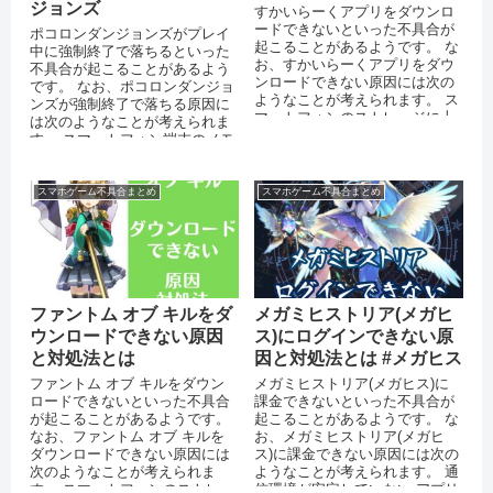
ジョンズ
すかいらーくアプリをダウンロ
ードできないといった不具合が
ポコロンダンジョンズがプレイ
起こることがあるようです。 な
中に強制終了で落ちるといった
お、すかいらーくアプリをダウ
不具合が起こることがあるよう
ンロードできない原因には次の
です。 なお、ポコロンダンジョ
ようなことが考えられます。 ス
ンズが強制終了で落ちる原因に
マートフォンのストレージに十
は次のようなことが考えられま
分な空き容量がない 通信環境が
す。 スマートフォン端末のメモ
安定...
リが不足している OSをバージ
ョン...
スマホゲーム不具合まとめ
スマホゲーム不具合まとめ
ファントム オブ キルをダ
メガミヒストリア(メガヒ
ウンロードできない原因
ス)にログインできない原
と対処法とは
因と対処法とは #メガヒス
ファントム オブ キルをダウン
メガミヒストリア(メガヒス)に
ロードできないといった不具合
課金できないといった不具合が
が起こることがあるようです。
起こることがあるようです。 な
なお、ファントム オブ キルを
お、メガミヒストリア(メガヒ
ダウンロードできない原因には
ス)に課金できない原因には次の
次のようなことが考えられま
ようなことが考えられます。 通
す。 スマートフォンのストレー
信環境が安定していない アプリ