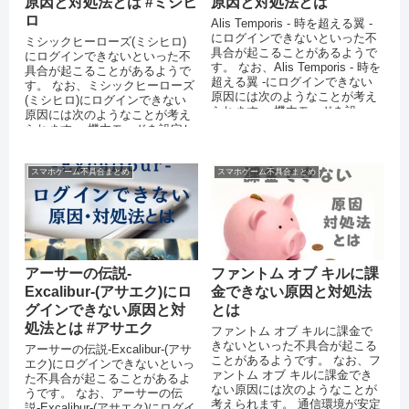
原因と対処法とは #ミシヒ
原因と対処法とは
ロ
Alis Temporis - 時を超える翼 -
にログインできないといった不
ミシックヒーローズ(ミシヒロ)
具合が起こることがあるようで
にログインできないといった不
す。 なお、Alis Temporis - 時を
具合が起こることがあるようで
超える翼 -にログインできない
す。 なお、ミシックヒーローズ
原因には次のようなことが考え
(ミシヒロ)にログインできない
られます。 機内モードを設...
原因には次のようなことが考え
られます。 機内モードを設定し
ている 運営側のサーバーがダ
ウ...
スマホゲーム不具合まとめ
スマホゲーム不具合まとめ
アーサーの伝説-
ファントム オブ キルに課
Excalibur-(アサエク)にロ
金できない原因と対処法
グインできない原因と対
とは
処法とは #アサエク
ファントム オブ キルに課金で
きないといった不具合が起こる
アーサーの伝説-Excalibur-(アサ
ことがあるようです。 なお、フ
エク)にログインできないといっ
ァントム オブ キルに課金でき
た不具合が起こることがあるよ
ない原因には次のようなことが
うです。 なお、アーサーの伝
考えられます。 通信環境が安定
説-Excalibur-(アサエク)にログイ