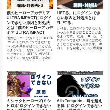
僕のヒーローアカデミア
LIFTる。にログインでき
ULTRA IMPACTにログイ
ない原因と対処法とは
ンできない原因と対処法
#LIFTる。
とは #僕のヒーローアカデ
LIFTる。にログインできないと
ミア ULTRA IMPACT
いった不具合が起こることがあ
るようです。 なお、LIFTる。に
僕のヒーローアカデミア ULTRA
ログインできない原因には次の
IMPACTにログインできないと
ようなことが考えられます。 機
いった不具合が起こることがあ
内モードを設定している 運営側
るようです。 なお、僕のヒーロ
のサーバーがダウンしている 突
ーアカデミア ULTRA IMPACTに
発的なエラーが起きて...
ログインできない原因には次の
ようなことが考えられます。
機...
スマホゲーム不具合まとめ
スマホゲーム不具合まとめ
ミシックヒーローズ(ミシ
Alis Temporis – 時を超え
ヒロ)にログインできない
る翼 -にログインできない