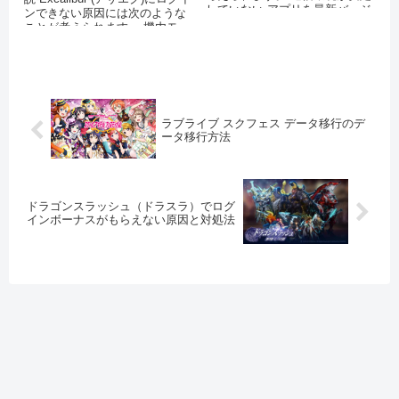
していない アプリを最新バージ
ンできない原因には次のような
ョンにアップデー...
ことが考えられます。 機内モー
ドを設...
ラブライブ スクフェス データ移行のデ
ータ移行方法
ドラゴンスラッシュ（ドラスラ）でログ
インボーナスがもらえない原因と対処法