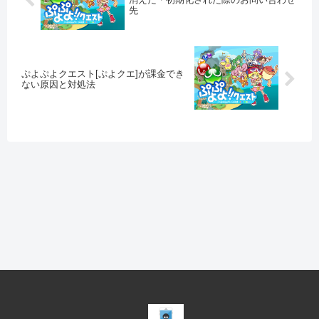
先
ぷよぷよクエスト[ぷよクエ]が課金でき
ない原因と対処法