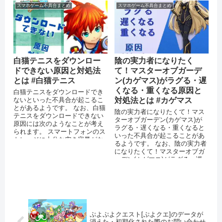
スマホゲーム不具合まとめ
スマホゲーム不具合まとめ
白猫テニスをダウンロー
陰の実力者になりたく
ドできない原因と対処法
て！マスターオブガーデ
とは #白猫テニス
ン(カゲマス)がラグる・遅
くなる・重くなる原因と
白猫テニスをダウンロードでき
ないといった不具合が起こるこ
対処法とは #カゲマス
とがあるようです。 なお、白猫
陰の実力者になりたくて！マス
テニスをダウンロードできない
ターオブガーデン(カゲマス)が
原因には次のようなことが考え
ラグる・遅くなる・重くなると
られます。 スマートフォンのス
いった不具合が起こることがあ
トレージに十分な空き容量がな
るようです。 なお、陰の実力者
い 通信環境が安定していない
になりたくて！マスターオブガ
O...
ーデン(カゲマス)がラグる・遅
くなる・重くなる原因には次の
ようなこ...
ぷよぷよクエスト[ぷよクエ]のデータが
消えた・初期化された際のお問い合わせ