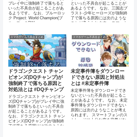
プレイ中に強制終了で落ちると
といった不具合が起こることが
いった不具合が起こることがあ
あるようです。 なお、三国志ブ
るようです。 なお、ブルーロッ
ラスト-少年ヒーローズが強制終
ク Project: World Champion(ブ
了で落ちる原因には次のような
ルーロックPW...
ことが考えられます。 スマート
フォン端末のメモリが不足して
いる...
スマホゲーム不具合まとめ
スマホゲーム不具合まとめ
ドラゴンクエスト チャン
未定事件簿をダウンロー
ピオンズ(DQチャンプ)が
ドできない原因と対処法
強制終了で落ちる原因と
とは #未定事件簿
対処法とは #DQチャンプ
未定事件簿をダウンロードでき
ないといった不具合が起こるこ
ドラゴンクエスト チャンピオン
とがあるようです。 なお、未定
ズ(DQチャンプ)がプレイ中に強
事件簿をダウンロードできない
制終了で落ちるといった不具合
原因には次のようなことが考え
が起こることがあるようです。
られます。 スマートフォンのス
なお、ドラゴンクエスト チャン
トレージに十分な空き容量がな
ピオンズ(DQチャンプ)が強制終
い 通信環境が安定していない
了で落ちる原因には次のような
O...
ことが考えられます。 スマ...