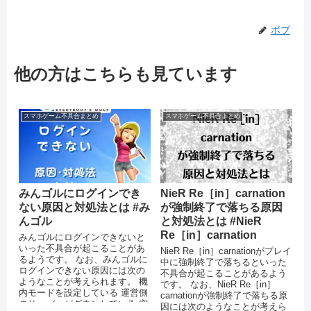
ボブ
他の方はこちらも見ています
スマホゲーム不具合まとめ
スマホゲーム不具合まとめ
みんゴルにログインでき
NieR Re［in］carnation
ない原因と対処法とは #み
が強制終了で落ちる原因
んゴル
と対処法とは #NieR
Re［in］carnation
みんゴルにログインできないと
いった不具合が起こることがあ
NieR Re［in］carnationがプレイ
るようです。 なお、みんゴルに
中に強制終了で落ちるといった
ログインできない原因には次の
不具合が起こることがあるよう
ようなことが考えられます。 機
です。 なお、NieR Re［in］
内モードを設定している 運営側
carnationが強制終了で落ちる原
のサーバーがダウンしている 突
因には次のようなことが考えら