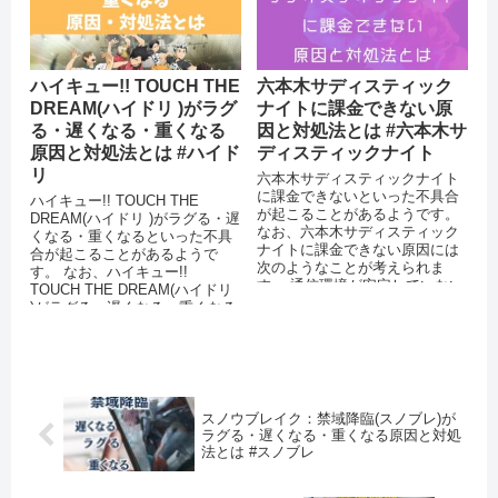
ハイキュー!! TOUCH THE
六本木サディスティック
DREAM(ハイドリ )がラグ
ナイトに課金できない原
る・遅くなる・重くなる
因と対処法とは #六本木サ
原因と対処法とは #ハイド
ディスティックナイト
リ
六本木サディスティックナイト
に課金できないといった不具合
ハイキュー!! TOUCH THE
が起こることがあるようです。
DREAM(ハイドリ )がラグる・遅
なお、六本木サディスティック
くなる・重くなるといった不具
ナイトに課金できない原因には
合が起こることがあるようで
次のようなことが考えられま
す。 なお、ハイキュー!!
す。 通信環境が安定していない
TOUCH THE DREAM(ハイドリ
アプリを最新バージョンにアッ
)がラグる・遅くなる・重くなる
プデー...
原因には次の...
スノウブレイク：禁域降臨(スノブレ)が
ラグる・遅くなる・重くなる原因と対処
法とは #スノブレ