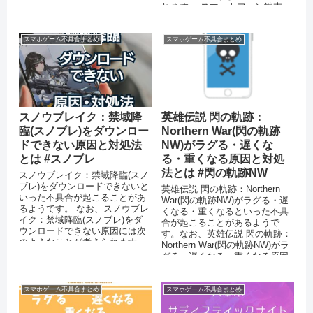
発的なエラーが起きている ...
れます。 スマートフォン端末
の...
スマホゲーム不具合まとめ
スマホゲーム不具合まとめ
スノウブレイク：禁域降
英雄伝説 閃の軌跡：
臨(スノブレ)をダウンロー
Northern War(閃の軌跡
ドできない原因と対処法
NW)がラグる・遅くな
とは #スノブレ
る・重くなる原因と対処
法とは #閃の軌跡NW
スノウブレイク：禁域降臨(スノ
ブレ)をダウンロードできないと
英雄伝説 閃の軌跡：Northern
いった不具合が起こることがあ
War(閃の軌跡NW)がラグる・遅
るようです。 なお、スノウブレ
くなる・重くなるといった不具
イク：禁域降臨(スノブレ)をダ
合が起こることがあるようで
ウンロードできない原因には次
す。なお、英雄伝説 閃の軌跡：
のようなことが考えられます。
Northern War(閃の軌跡NW)がラ
スマートフォンのストレージに
グる・遅くなる・重くなる原因
十...
には次のようなことが考えられ
ます。
スマホゲーム不具合まとめ
スマホゲーム不具合まとめ