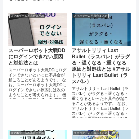
ている 運営側のサーバーがダ
には次のようなことが考えられ
ウ...
ます。 スマートフォン端...
スマホゲーム不具合まとめ
スマホゲーム不具合まとめ
スーパーロボット大戦DD
アサルトリリィ Last
にログインできない原因
Bullet（ラスバレ）がラグ
と対処法とは
る・遅くなる・重くなる
原因と対処法とは #アサル
スーパーロボット大戦DDにログ
インできないといった不具合が
トリリィ Last Bullet（ラ
起こることがあるようです。 な
スバレ）
お、スーパーロボット大戦DDに
アサルトリリィ Last Bullet（ラ
ログインできない原因には次の
スバレ）がラグる・遅くなる・
ようなことが考えられます。 機
重くなるといった不具合が起こ
内モードを設定している 運営側
ることがあるようです。 なお、
のサーバーがダウンしてい...
アサルトリリィ Last Bullet（ラ
スバレ）がラグる・遅くなる・
重くなる原因には次のようなこ
とが考えられ...
スマホゲーム不具合まとめ
スマホゲーム不具合まとめ