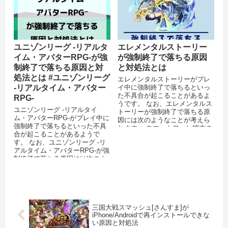
ユニゾンリーグ -リアルタ
エレメンタルストーリー
イム・アバターRPG-が強
が強制終了で落ちる原因
制終了で落ちる原因と対
と対処法とは
処法とは #ユニゾンリーグ
エレメンタルストーリーがプレ
-リアルタイム・アバター
イ中に強制終了で落ちるといっ
た不具合が起こることがあるよ
RPG-
うです。 なお、エレメンタルス
ユニゾンリーグ -リアルタイ
トーリーが強制終了で落ちる原
ム・アバターRPG-がプレイ中に
因には次のようなことが考えら
強制終了で落ちるといった不具
れます。 スマートフォン端末の
合が起こることがあるようで
メモリが不足している ...
す。 なお、ユニゾンリーグ -リ
アルタイム・アバターRPG-が強
制終了で落ちる原因には次のよ
うなことが考えられます。 ス
マ...
三国大戦スマッシュ[さんすま]が
iPhone/Androidで再インストールできな
い原因と対処法