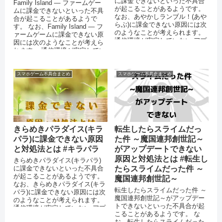
に課金できないといった不具合
Family Island — ファームゲー
が起こることがあるようです。
ムに課金できないといった不具
なお、あやかしランブル！(あや
合が起こることがあるようで
らぶ)に課金できない原因には次
す。 なお、Family Island — フ
のようなことが考えられます。
ァームゲームに課金できない原
通信環境が安定していない アプ
因には次のようなことが考えら
リを最新バージョンにアップ...
れます。 通信環境が安定してい
ない ...
スマホゲーム不具合まとめ
スマホゲーム不具合まとめ
きらめきパラダイス(キラ
転生したらスライムだっ
パラ)に課金できない原因
た件 ～魔国連邦創世記～
と対処法とは #キラパラ
がアップデートできない
原因と対処法とは #転生し
きらめきパラダイス(キラパラ)
に課金できないといった不具合
たらスライムだった件 ～
が起こることがあるようです。
魔国連邦創世記～
なお、きらめきパラダイス(キラ
転生したらスライムだった件 ～
パラ)に課金できない原因には次
魔国連邦創世記～がアップデー
のようなことが考えられます。
トできないといった不具合が起
通信環境が安定していない アプ
こることがあるようです。 な
リを最新バージョンにアップ...
お、転生したらスライムだった