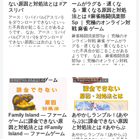
ない原因と対処法とは #ア
ームがラグる・遅くな
スリバ
る・重くなる原因と対処
法とは #麻雀格闘倶楽部
アース：リバイバル(アスリバ)
をダウンロードできないといっ
Sp ｜ 究極のオンライン対
た不具合が起こることがあるよ
戦 麻雀 ゲーム
うです。 なお、アース：リバイ
麻雀格闘倶楽部Sp ｜ 究極のオ
バル(アスリバ)をダウンロード
ンライン対戦 麻雀 ゲームがラ
できない原因には次のようなこ
グる・遅くなる・重くなるとい
とが考えられます。 スマートフ
った不具合が起こることがある
ォンのストレージに十分な空き
ようです。 なお、麻雀格闘倶楽
容量...
部Sp ｜ 究極のオンライン対戦
麻雀 ゲームがラグる・遅くな
る・重くなる原因には次のよ
う...
スマホゲーム不具合まとめ
スマホゲーム不具合まとめ
Family Island — ファーム
あやかしランブル！(あや
ゲームに課金できない原
らぶ)に課金できない原因
因と対処法とは #Family
と対処法とは #あやらぶ
Island — ファームゲーム
あやかしランブル！(あやらぶ)