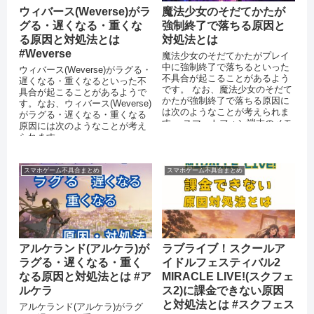
ウィバース(Weverse)がラ
魔法少女のそだてかたが
グる・遅くなる・重くな
強制終了で落ちる原因と
る原因と対処法とは
対処法とは
#Weverse
魔法少女のそだてかたがプレイ
中に強制終了で落ちるといった
ウィバース(Weverse)がラグる・
不具合が起こることがあるよう
遅くなる・重くなるといった不
です。 なお、魔法少女のそだて
具合が起こることがあるようで
かたが強制終了で落ちる原因に
す。なお、ウィバース(Weverse)
は次のようなことが考えられま
がラグる・遅くなる・重くなる
す。 スマートフォン端末のメモ
原因には次のようなことが考え
リが不足している OSをバージ
られます。
ョン...
スマホゲーム不具合まとめ
スマホゲーム不具合まとめ
アルケランド(アルケラ)が
ラブライブ！スクールア
ラグる・遅くなる・重く
イドルフェスティバル2
なる原因と対処法とは #ア
MIRACLE LIVE!(スクフェ
ルケラ
ス2)に課金できない原因
と対処法とは #スクフェス
アルケランド(アルケラ)がラグ