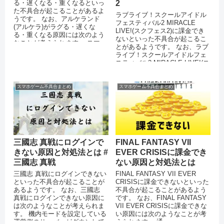
る・遅くなる・重くなるといっ
2
た不具合が起こることがあるよ
ラブライブ！スクールアイドル
うです。 なお、アルケランド
フェスティバル2 MIRACLE
(アルケラ)がラグる・遅くな
LIVE!(スクフェス2)に課金でき
る・重くなる原因には次のよう
ないといった不具合が起こるこ
なことが考えられます。 スマー
とがあるようです。 なお、ラブ
トフォンのストレージに十分な
ライブ！スクールアイドルフェ
空き容量...
スティバル2 MIRACLE LIVE!(ス
クフェス2...
スマホゲーム不具合まとめ
スマホゲーム不具合まとめ
三國志 真戦にログインで
FINAL FANTASY VII
きない原因と対処法とは #
EVER CRISISに課金でき
三國志 真戦
ない原因と対処法とは
三國志 真戦にログインできない
FINAL FANTASY VII EVER
といった不具合が起こることが
CRISISに課金できないといった
あるようです。 なお、三國志
不具合が起こることがあるよう
真戦にログインできない原因に
です。 なお、FINAL FANTASY
は次のようなことが考えられま
VII EVER CRISISに課金できな
す。 機内モードを設定している
い原因には次のようなことが考
運営側のサーバーがダウンして
えられます。 通...