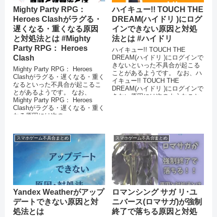
Mighty Party RPG：
ハイキュー!! TOUCH THE
Heroes Clashがラグる・
DREAM(ハイドリ )にログ
遅くなる・重くなる原因
インできない原因と対処
と対処法とは #Mighty
法とは #ハイドリ
Party RPG： Heroes
ハイキュー!! TOUCH THE
Clash
DREAM(ハイドリ )にログインで
きないといった不具合が起こる
Mighty Party RPG： Heroes
ことがあるようです。 なお、ハ
Clashがラグる・遅くなる・重く
イキュー!! TOUCH THE
なるといった不具合が起こるこ
DREAM(ハイドリ )にログインで
とがあるようです。 なお、
きない原因には次のようなこと
Mighty Party RPG： Heroes
が考えられ...
Clashがラグる・遅くなる・重く
なる原因には次の...
スマホゲーム不具合まとめ
スマホゲーム不具合まとめ
Yandex Weatherがアップ
ロマンシング サガ リ･ユ
デートできない原因と対
ニバース(ロマサガ)が強制
処法とは
終了で落ちる原因と対処