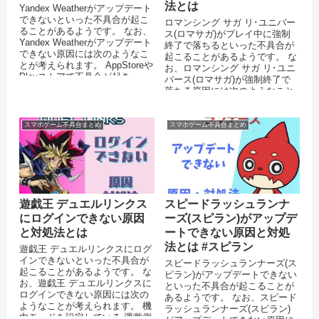
法とは
Yandex Weatherがアップデート
できないといった不具合が起こ
ロマンシング サガ リ･ユニバー
ることがあるようです。 なお、
ス(ロマサガ)がプレイ中に強制
Yandex Weatherがアップデート
終了で落ちるといった不具合が
できない原因には次のようなこ
起こることがあるようです。 な
とが考えられます。 AppStoreや
お、ロマンシング サガ リ･ユニ
Playストアで不具合が起き...
バース(ロマサガ)が強制終了で
落ちる原因には次のようなこと
が考えられます。 ...
スマホゲーム不具合まとめ
スマホゲーム不具合まとめ
遊戯王 デュエルリンクス
スピードラッシュランナ
にログインできない原因
ーズ(スピラン)がアップデ
と対処法とは
ートできない原因と対処
法とは #スピラン
遊戯王 デュエルリンクスにログ
インできないといった不具合が
スピードラッシュランナーズ(ス
起こることがあるようです。 な
ピラン)がアップデートできない
お、遊戯王 デュエルリンクスに
といった不具合が起こることが
ログインできない原因には次の
あるようです。 なお、スピード
ようなことが考えられます。 機
ラッシュランナーズ(スピラン)
内モードを設定している 運営側