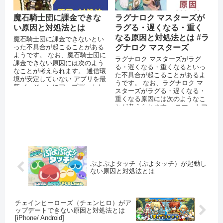
魔石騎士団に課金できな
ラグナロク マスターズが
い原因と対処法とは
ラグる・遅くなる・重く
なる原因と対処法とは #ラ
魔石騎士団に課金できないとい
った不具合が起こることがある
グナロク マスターズ
ようです。 なお、魔石騎士団に
ラグナロク マスターズがラグ
課金できない原因には次のよう
る・遅くなる・重くなるといっ
なことが考えられます。 通信環
た不具合が起こることがあるよ
境が安定していない アプリを最
うです。 なお、ラグナロク マ
新バージョンにアップデートし
スターズがラグる・遅くなる・
ていない 機能制限（ペアレン
重くなる原因には次のようなこ
タ...
とが考えられます。 スマートフ
ォンのストレージに十分な空き
容量がな...
ぷよぷよタッチ（ぷよタッチ）が起動し
ない原因と対処法とは
チェインヒーローズ（チェンヒロ）がア
ップデートできない原因と対処法とは
[iPhone/ Android]