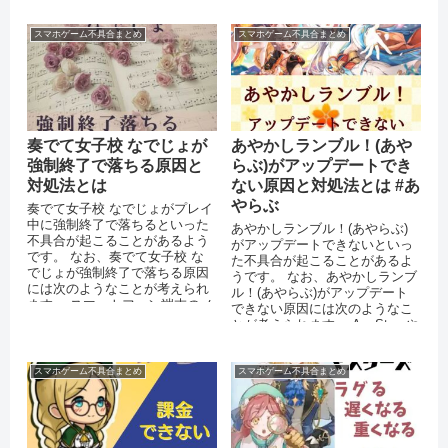
定していない アプリを最新バ...
スマホゲーム不具合まとめ
スマホゲーム不具合まとめ
奏でて女子校 なでじょが
あやかしランブル！(あや
強制終了で落ちる原因と
らぶ)がアップデートでき
対処法とは
ない原因と対処法とは #あ
やらぶ
奏でて女子校 なでじょがプレイ
中に強制終了で落ちるといった
あやかしランブル！(あやらぶ)
不具合が起こることがあるよう
がアップデートできないといっ
です。 なお、奏でて女子校 な
た不具合が起こることがあるよ
でじょが強制終了で落ちる原因
うです。 なお、あやかしランブ
には次のようなことが考えられ
ル！(あやらぶ)がアップデート
ます。 スマートフォン端末のメ
できない原因には次のようなこ
モリが不足している OSをバー
とが考えられます。 AppStoreや
ジ...
Playストアで不具合が...
スマホゲーム不具合まとめ
スマホゲーム不具合まとめ