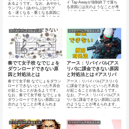
イ Tap Awayが強制終了で落ち
あるようです。 なお、あやかし
る原因には次のようなことが考
ランブル！(あやらぶ)がラグ
えられます。 スマートフォン端
る・遅くなる・重くなる原因に
末のメモリが不足して...
は次のようなことが考えられま
す。 スマートフォンのストレー
ジに十...
スマホゲーム不具合まとめ
スマホゲーム不具合まとめ
奏でて女子校 なでじょを
アース：リバイバル(アス
ダウンロードできない原
リバ)に課金できない原因
因と対処法とは
と対処法とは #アスリバ
奏でて女子校 なでじょをダウン
アース：リバイバル(アスリバ)
ロードできないといった不具合
に課金できないといった不具合
が起こることがあるようです。
が起こることがあるようです。
なお、奏でて女子校 なでじょを
なお、アース：リバイバル(アス
ダウンロードできない原因には
リバ)に課金できない原因には次
次のようなことが考えられま
のようなことが考えられます。
す。 スマートフォンのストレー
通信環境が安定していない アプ
ジに十分な空き容量がない 通信
リを最新バージョンにアップ...
環...
スマホゲーム不具合まとめ
スマホゲーム不具合まとめ