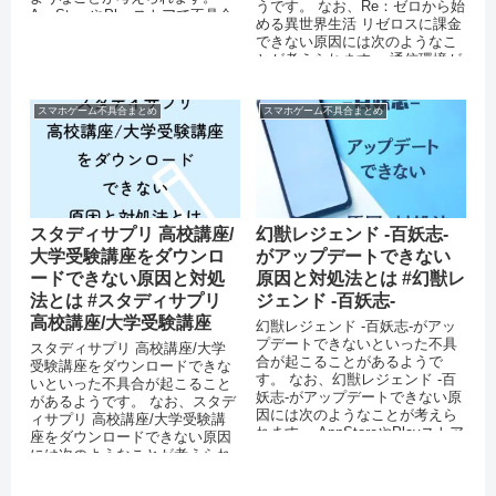
うです。 なお、Re：ゼロから始
AppStoreやPlayストアで不具合
める異世界生活 リゼロスに課金
が起きている バッテリー...
できない原因には次のようなこ
とが考えられます。 通信環境が
安定していない アプリを最...
スマホゲーム不具合まとめ
スマホゲーム不具合まとめ
スタディサプリ 高校講座/
幻獣レジェンド -百妖志-
大学受験講座をダウンロ
がアップデートできない
ードできない原因と対処
原因と対処法とは #幻獣レ
法とは #スタディサプリ
ジェンド -百妖志-
高校講座/大学受験講座
幻獣レジェンド -百妖志-がアッ
プデートできないといった不具
スタディサプリ 高校講座/大学
合が起こることがあるようで
受験講座をダウンロードできな
す。 なお、幻獣レジェンド -百
いといった不具合が起こること
妖志-がアップデートできない原
があるようです。 なお、スタデ
因には次のようなことが考えら
ィサプリ 高校講座/大学受験講
れます。 AppStoreやPlayストア
座をダウンロードできない原因
で不具合が起きてい...
には次のようなことが考えられ
ます。 スマートフォンのストレ
ージ...