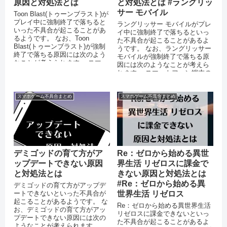
原因と対処法とは
と対処法とは #ラングリッ
サー モバイル
Toon Blast(トゥーンブラスト)が
プレイ中に強制終了で落ちると
ラングリッサー モバイルがプレ
いった不具合が起こることがあ
イ中に強制終了で落ちるといっ
るようです。 なお、Toon
た不具合が起こることがあるよ
Blast(トゥーンブラスト)が強制
うです。 なお、ラングリッサー
終了で落ちる原因には次のよう
モバイルが強制終了で落ちる原
なことが考えられます。 スマー
因には次のようなことが考えら
トフォ...
れます。 スマートフォン端末の
メモリが不足している OSを
バ...
スマホゲーム不具合まとめ
スマホゲーム不具合まとめ
デミゴッドの育て方がア
Re：ゼロから始める異世
ップデートできない原因
界生活 リゼロスに課金で
と対処法とは
きない原因と対処法とは
#Re：ゼロから始める異
デミゴッドの育て方がアップデ
ートできないといった不具合が
世界生活 リゼロス
起こることがあるようです。 な
Re：ゼロから始める異世界生活
お、デミゴッドの育て方がアッ
リゼロスに課金できないといっ
プデートできない原因には次の
た不具合が起こることがあるよ
ようなことが考えられます。