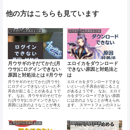
他の方はこちらも見ています
スマホゲーム不具合まとめ
スマホゲーム不具合まとめ
月ウサギのそだてかた(月
エロイカをダウンロード
ウサ)にログインできない
できない原因と対処法と
原因と対処法とは #月ウサ
は
月ウサギのそだてかた(月ウサ)
エロイカをダウンロードできな
にログインできないといった不
いといった不具合が起こること
具合が起こることがあるようで
があるようです。 なお、エロイ
す。 なお、月ウサギのそだてか
カをダウンロードできない原因
た(月ウサ)にログインできない
には次のようなことが考えられ
原因には次のようなことが考え
ます。 スマートフォンのストレ
られます。 機内モードを設定し
ージに十分な空き容量がない 通
ている 運営側のサーバーがダ
信環境が安定していない OS
ウ...
の...
スマホゲーム不具合まとめ
スマホゲーム不具合まとめ