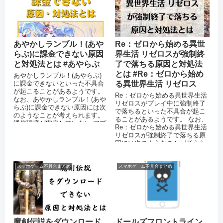
あやかしランブル！(あや
Re：ゼロから始める異世
らぶ)に課金できない原因
界生活 リゼロスが強制終
と対処法とは #あやらぶ
了で落ちる原因と対処法
とは #Re：ゼロから始め
あやかしランブル！(あやらぶ)
に課金できないといった不具合
る異世界生活 リゼロス
が起こることがあるようです。
Re：ゼロから始める異世界生活
なお、あやかしランブル！(あや
リゼロスがプレイ中に強制終了
らぶ)に課金できない原因には次
で落ちるといった不具合が起こ
のようなことが考えられます。
ることがあるようです。 なお、
通信環境が安定していない アプ
Re：ゼロから始める異世界生活
リを最新バージョンにアップ...
リゼロスが強制終了で落ちる原
因には次のようなことが考えら
れます。 スマートフォン端末
の...
スマホゲーム不具合まとめ
スマホゲーム不具合まとめ
魔剣伝説をダウンロード
ドールズフロントライン